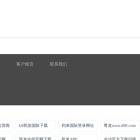
识
|
客户留言
|
联系我们
|
运营商
k8凯发国际下载
利来国际登录网址
尊龙www.d88.com
官网
凯发在线官网下载
凯发APP·
金沙官方下载旧版