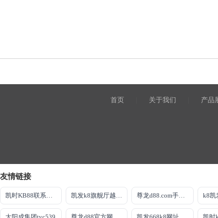
首页
|
关于我们
|
产品
友情链接
凯时KB88联系方式
凯发k8旗舰厅越狱版
尊龙d88.com手机网址
k8
太阳成集团tyc539
尊龙d88官方网站最佳平台
凯发668k8网址
凯时k