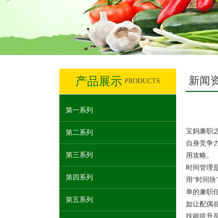
新闻
产品展示
PRODUCTS
第一系列
宝妈兼职
第二系列
自身竞争
第三系列
用攻略。
时间管理
第四系列
用“时间
单的兼职
第五系列
如让配偶
技能提升