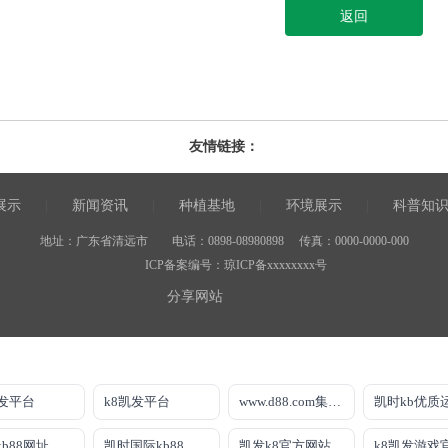
返回
友情链接：
展示
|
新闻资讯
|
种植基地
|
环境展示
|
科普知
地址：广东省清远市 电话：0898-08980898 传真：0000-0000-000
ICP备案编号：
琼ICP备xxxxxxxx号
分享网站
凯发平台
k8凯发平台
www.d88.com集团官网
凯时kb优质
b88网址
凯时国际kb88
凯发k8官方网站
k8凯发游戏