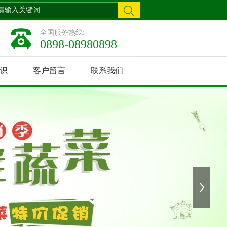
全国服务热线:
0898-08980898
识
客户留言
联系我们
下一