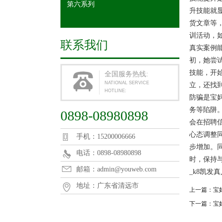
第六系列
升技能就
货文章等
训活动，
联系我们
真实案例
初，她尝
技能，开
全国服务热线:
NATIONAL SERVICE
立，还找
HOTLINE:
防骗是宝
务等陷阱
0898-08980898
会在招聘
心态调整
手机：15200006666
步增加。
电话：0898-08980898
时，保持
邮箱：admin@youweb.com
_k8凯发
地址：广东省清远市
上一篇：
宝
下一篇：
宝