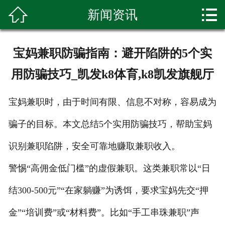


新闻资讯
首页

关于我们
宝妈兼职防骗指南：避开陷阱的5个实
产品展示
用防骗技巧_凯发k8体育,k8凯发旗舰厅
新闻资讯
宝妈兼职时，由于时间有限、信息不对称，容易成为
种植基地
骗子的目标。本文总结5个实用防骗技巧，帮助宝妈
环境展示
识别兼职陷阱，安全可靠地赚取兼职收入。
科普知识
警惕“高佣金低门槛”的虚假兼职。这类兼职常以“日
结300-500元”“在家躺赚”为诱饵，要求宝妈先交“押
客户留言
金”“培训费”或“材料费”。比如“手工串珠兼职”声
联系我们