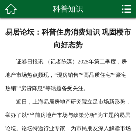


科普知识
首页

关于我们
易居论坛：科普住房消费知识 巩固楼市
产品展示
向好态势
新闻资讯
证券日报讯 （记者陈潇）2025年第二季度，房
种植基地
地产市场热点频现，“现房销售”“高品质住宅”“豪宅
环境展示
热销”“房贷降息”等话题备受关注。
科普知识
近日，上海易居房地产研究院立足市场新形势，
举办了以“当前房地产市场与政策分析”为主题的易居
客户留言
论坛。论坛特邀行业专家，为市民朋友深入解读市场
联系我们