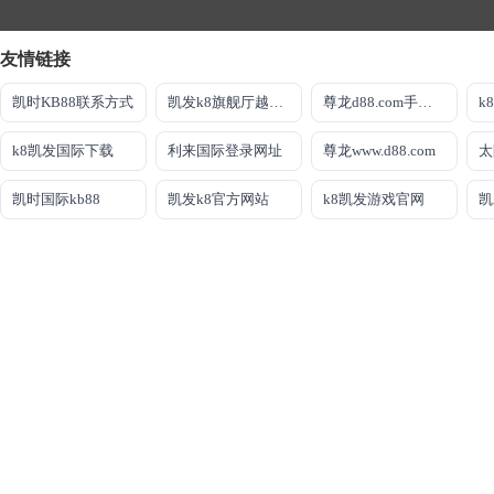
友情链接
凯时KB88联系方式
凯发k8旗舰厅越狱版
尊龙d88.com手机网址
k
k8凯发国际下载
利来国际登录网址
尊龙www.d88.com
太
凯时国际kb88
凯发k8官方网站
k8凯发游戏官网
凯