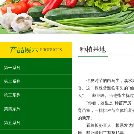
种植基地
产品展示
PRODUCTS
第一系列
仲夏时节的白马尖，溪水潺
第二系列
香。这一株株曾濒临消失的“
第三系列
人”——戴亚峰。当他指尖抚
“你看，这里是‘种苗产房’，
第四系列
育苗室，一排排种苗立体培养
的新芽。
第五系列
看着长势喜人、根系发达的幼
地，戴亚峰用了整整15年。