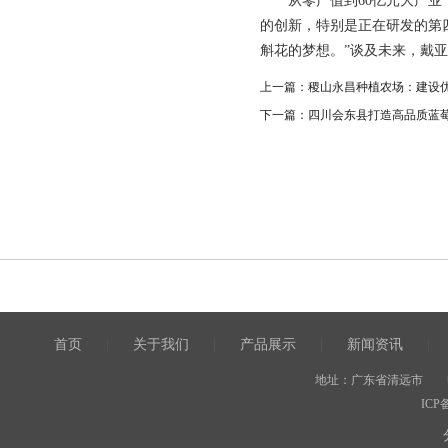
从零产值到60亿元大产业，
的创新，特别是正在研发的第
斛花的梦想。”谈及未来，戴
上一篇：
稷山永昌种植农场：建设
下一篇：
四川会东县打造高品质蓝莓
首页
|
关于我们
|
产品展示
|
新闻资讯
|
地址：广东省清远市 电话：08
ICP