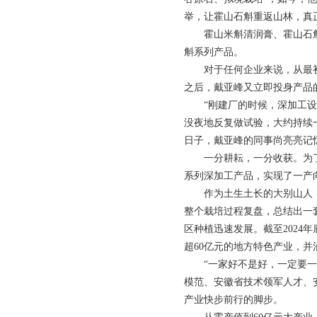
举，让霍山石斛重返山林，真
霍山米斛清润膏、霍山石斛
斛系列产品。
对于任何企业来说，从最初
之后，戴亚峰又立即投身产品
“刚建厂的时候，深加工设备
没夜地反复做试验，大约持续
日子，戴亚峰的同事尚亮亮记
一分耕耘，一分收获。为了
系列深加工产品，实现了一产
作为土生土长的大别山人，
整个栽培过程复盘，总结出一
区种植迅速发展。截至202
超60亿元的地方特色产业，
“一家好不是好，一定要一个
模范、安徽省技术领军人才、
产业快步前行的脚步。