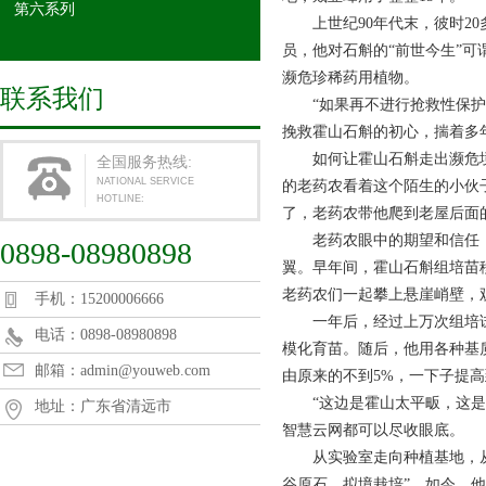
第六系列
上世纪90年代末，彼时20
员，他对石斛的“前世今生”
濒危珍稀药用植物。
联系我们
“如果再不进行抢救性保护，
挽救霍山石斛的初心，揣着多
如何让霍山石斛走出濒危境地
全国服务热线:
NATIONAL SERVICE
的老药农看着这个陌生的小伙
HOTLINE:
了，老药农带他爬到老屋后面
老药农眼中的期望和信任，
0898-08980898
翼。早年间，霍山石斛组培苗
老药农们一起攀上悬崖峭壁，
手机：15200006666
一年后，经过上万次组培试
电话：0898-08980898
模化育苗。随后，他用各种基
邮箱：admin@youweb.com
由原来的不到5%，一下子提高
“这边是霍山太平畈，这是在
地址：广东省清远市
智慧云网都可以尽收眼底。
从实验室走向种植基地，从“
谷原石、拟境栽培”，如今，他