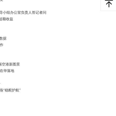
导小组办公室负责人答记者问
超额收益
数据
作
丽空港新图景
在华落地
岭
场“稳舵护航”