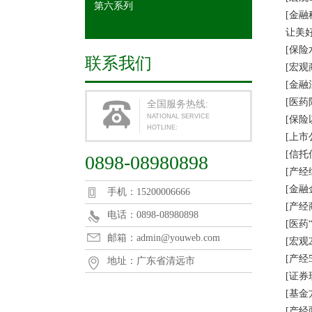
第六系列
[金融科技
让美好发
[保险水滴
联系我们
[宏观商务
[金融江苏
[医药阿里
全国服务热线:
NATIONAL SERVICE
[保险以
HOTLINE:
[上市公
[信托信
0898-08980898
[产经综
[金融金
手机：15200006666
[产经商
电话：0898-08980898
[医药“
邮箱：admin@youweb.com
[宏观20
[产经5
地址：广东省清远市
[证券现
[基金方
[产经两