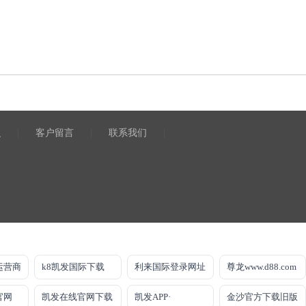
识
|
客户留言
|
联系我们
|
运营商
k8凯发国际下载
利来国际登录网址
尊龙www.d88.com
官网
凯发在线官网下载
凯发APP·
金沙官方下载旧版