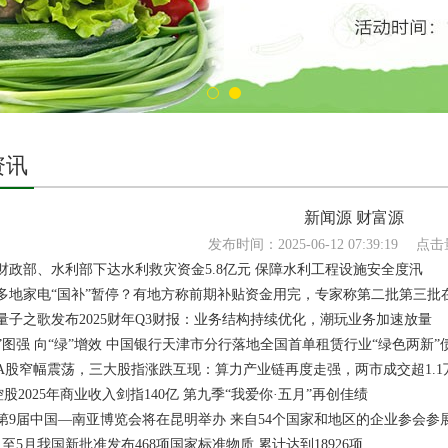
资讯
新闻源 财富源
发布时间：2025-06-12 07:39:19
点击
政部、水利部下达水利救灾资金5.8亿元 保障水利工程设施安全度汛
地家电“国补”暂停？有地方称前期补贴资金用完，专家称第二批第三批
子之歌发布2025财年Q3财报：业务结构持续优化，潮玩业务加速放量
强 向“绿”增效 中国银行天津市分行落地全国首单租赁行业“绿色两新”
股窄幅震荡，三大股指涨跌互现：算力产业链再度走强，两市成交超1.1
025年商业收入剑指140亿 第九季“我爱你·五月”再创佳绩
9届中国—南亚博览会将在昆明举办 来自54个国家和地区的企业参会参
5月我国新批准发布468项国家标准物质 累计达到18926项