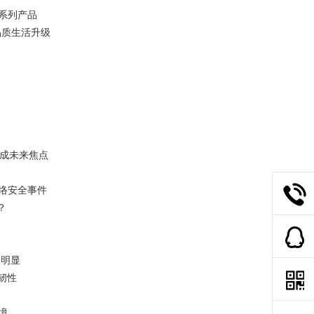
”系列产品
品质生活升级
成未来焦点
络安全事件
？
长明显
韧性
境