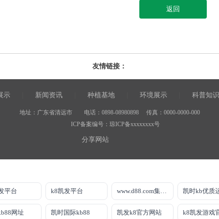
返回
友情链接：
展示
|
新闻资讯
|
种植基地
|
环境展示
|
科普知
地址：广东省清远市 电话：0898-08980898 传真：0000-0000-000
ICP备案编号：
琼ICP备xxxxxxxx号
分享网站
凯发平台
k8凯发平台
www.d88.com集团官网
凯时kb优质
b88网址
凯时国际kb88
凯发k8官方网站
k8凯发游戏