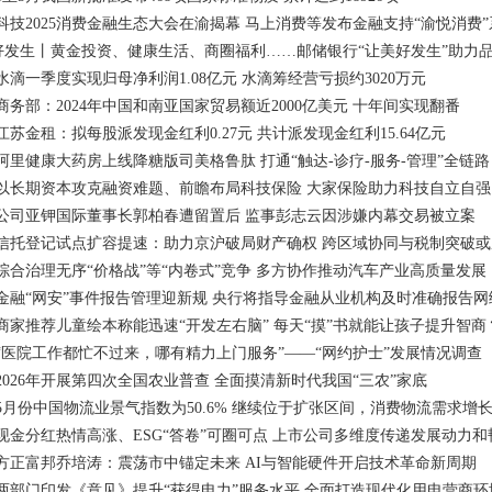
2025消费金融生态大会在渝揭幕 马上消费等发布金融支持“渝悦消费
生丨黄金投资、健康生活、商圈福利……邮储银行“让美好发生”助力
一季度实现归母净利润1.08亿元 水滴筹经营亏损约3020万元
部：2024年中国和南亚国家贸易额近2000亿美元 十年间实现翻番
金租：拟每股派发现金红利0.27元 共计派发现金红利15.64亿元
健康大药房上线降糖版司美格鲁肽 打通“触达-诊疗-服务-管理”全链路
长期资本攻克融资难题、前瞻布局科技保险 大家保险助力科技自立自强
司亚钾国际董事长郭柏春遭留置后 监事彭志云因涉嫌内幕交易被立案
托登记试点扩容提速：助力京沪破局财产确权 跨区域协同与税制突破或
合治理无序“价格战”等“内卷式”竞争 多方协作推动汽车产业高质量发展
融“网安”事件报告管理迎新规 央行将指导金融从业机构及时准确报告网
家推荐儿童绘本称能迅速“开发左右脑” 每天“摸”书就能让孩子提升智商
医院工作都忙不过来，哪有精力上门服务”——“网约护士”发展情况调查
26年开展第四次全国农业普查 全面摸清新时代我国“三农”家底
月份中国物流业景气指数为50.6% 继续位于扩张区间，消费物流需求增
金分红热情高涨、ESG“答卷”可圈可点 上市公司多维度传递发展动力和
正富邦乔培涛：震荡市中锚定未来 AI与智能硬件开启技术革命新周期
部门印发《意见》提升“获得电力”服务水平 全面打造现代化用电营商环