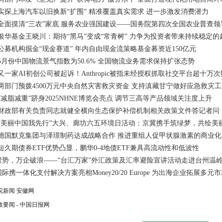
探上海汽车以旧换新“扩围” 精准覆盖真实需求 进一步激发消费潜力
面摸清“三农”家底 服务农业强国建设——国务院第四次全国农业普查领
华基金王晓川：期待“黑马”变成“常青树” 力争为投资者带来持续稳定的
机构掘金“现金赛道” 年内自由现金流策略基金募资近150亿元
份中国物流景气指数为50.6% 全国物流业务需求保持扩张态势
家AI初创公司被起诉！Anthropic被指未经授权抓取社交平台超十万次
部门预拨4500万元中央自然灾害救灾资金 支持滇藏甘宁做好应急救灾工
脂减重”跻身2025NHNE博览会亮点 调节三高等产品领域关注度上升
政部有关负责同志就健全横向生态保护补偿机制相关政策文件答记者问
美丽中国我先行”大兴、廊坊六五环境日活动：京冀携手筑绿梦，共绘美
国默克集团与泽璟制药达成战略合作 推进重组人促甲状腺激素的商业化
期债券ETF优势凸显，鹏华0-4地债ETF兼具高流动性和低波性
，万企破浪——“台汇万家”外汇政策及汇率避险宣讲活动走进台州温
一体化支付解决方案亮相Money20/20 Europe 为出海企业拓展多元市
皖新闻 安徽网
政要闻 - 中国日报网