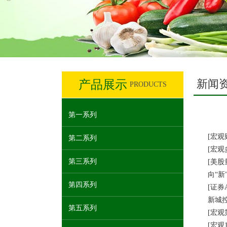
新闻
产品展示
PRODUCTS
第一系列
[宏观财
第二系列
[宏观多
第三系列
[美股量
向“新”图
第四系列
[证券A
新城控股2
第五系列
[宏观第
[宏观1至