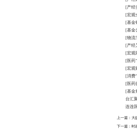
[产经实
[宏观全
[基金银
[基金公募
[物流5月
[产经又一
[宏观两
[医药“减
[宏观财
[消费“
[医药德
[基金短久
台汇聚势
连连国际携
上一篇：
大
下一篇：
时