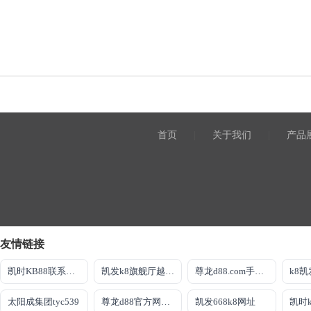
首页
|
关于我们
|
产品
友情链接
凯时KB88联系方式
凯发k8旗舰厅越狱版
尊龙d88.com手机网址
k8
太阳成集团tyc539
尊龙d88官方网站最佳平台
凯发668k8网址
凯时k