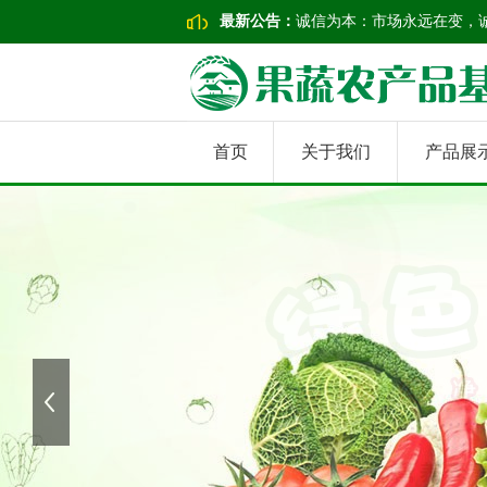
最新公告：
诚信为本：市场永远在变，
首页
关于我们
产品展
上一张