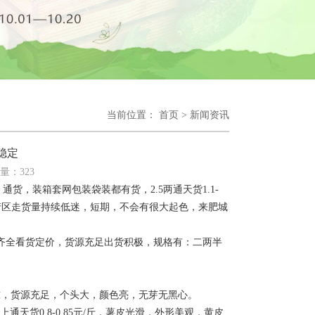
当前位置：
首页
>
新闻资讯
本稳定
量：
323
货，装箱套网包装袋装都有货，2.5两通天货1.1-
肥城产区走货量持续低迷，短期，不会有很大起色，来肥城
齐全看货定价，货源充足出货积极，规格有：二两半
00/吨，货源充足，个头大，颜色亮，无芽无黑心。
天货0.8-0.85元/斤，薯皮光滑，外形美观，黄皮