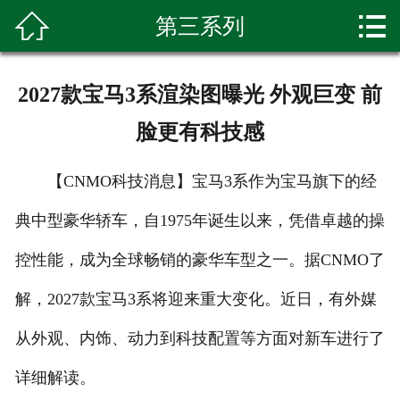


第三系列
首页

关于我们
2027款宝马3系渲染图曝光 外观巨变 前
产品展示
脸更有科技感
新闻资讯
【CNMO科技消息】宝马3系作为宝马旗下的经
种植基地
典中型豪华轿车，自1975年诞生以来，凭借卓越的操
环境展示
控性能，成为全球畅销的豪华车型之一。据CNMO了
科普知识
解，2027款宝马3系将迎来重大变化。近日，有外媒
从外观、内饰、动力到科技配置等方面对新车进行了
客户留言
详细解读。
联系我们