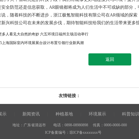
全防范还是信息获取，AR眼镜都将成为人们生活中不可或缺的部分，
，随着科技的不断进步，浙江极氪智能科技有限公司在AR领域的探索
家新兴科技公司在未来的发展步伐，期待智能科技给我们的生活带来更多
更多人看见大自然的奇妙 六五环境日福州主场活动举行
025上海国际室内环境展展台设计布置引领行业新风潮
返回
友情链接：
展示
|
新闻资讯
|
种植基地
|
环境展示
|
科普知
地址：广东省清远市 电话：0898-08980898 传真：0000-0000-000
ICP备案编号：
琼ICP备xxxxxxxx号