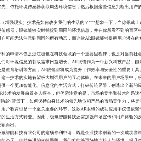
首先，依托环境传感器获取周边环境信息，然后根据这些信息判断出用户
R（增强现实）技术是如何改变我们的生活的？***想象一下，当你佩戴上
境传感器，眼镜能够实时捕捉到周围的环境信息，并在你所看不到的盲区
用户可能无法注意到周围的所有动态，而这款AR眼镜能够提醒用户潜在的
的申请不仅是浙江极氪在科技领域的一个重要里程碑，也是对当前社会
人们对环境信息的获取需求日益增长。AR眼镜作为一种新兴科技产品，能
还是教育培训等方面，AR眼镜都将成为提升工作效率与安全性的重要工具
一技术的实施有望极大增强用户的互动体验。在未来的用户场景中，极
提供一个更加智能化、信息化的生活方式，打破传统界限，创造出全新的
技术的发展前景令人振奋，但仍需注意的是，市场的竞争和技术的迅速
R领域的背景下，如何保持自身技术的领先地位和产品的市场竞争力，将是
户教育也是一个至关重要的环节。这款AR眼镜的成功应用不仅仅依赖
来的生活方式转变。因此，极氪智能科技还需加强市场宣传和用户体验的
脱颖而出。
智能科技有限公司的这项专利申请，既是企业技术创新的一次成功尝试
熟的今天，借助先进的科技手段，我们将能够更好地连接人与环境，提升