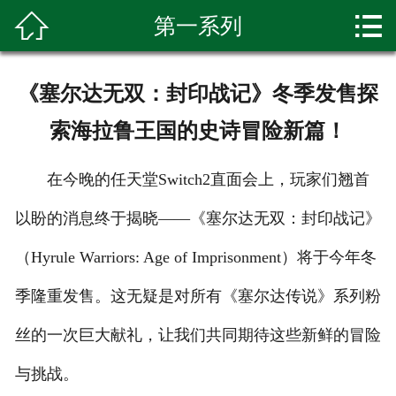


第一系列
首页

关于我们
《塞尔达无双：封印战记》冬季发售探
产品展示
索海拉鲁王国的史诗冒险新篇！
新闻资讯
在今晚的任天堂Switch2直面会上，玩家们翘首
种植基地
以盼的消息终于揭晓——《塞尔达无双：封印战记》
环境展示
（Hyrule Warriors: Age of Imprisonment）将于今年冬
科普知识
季隆重发售。这无疑是对所有《塞尔达传说》系列粉
丝的一次巨大献礼，让我们共同期待这些新鲜的冒险
客户留言
与挑战。
联系我们