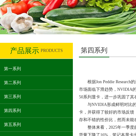
第四系列
产品展示
PRODUCTS
第一系列
根据Jon Peddie Res
第二系列
市场面临下滑趋势，NVIDIA
第三系列
50系列显卡，进一步巩固了
与NVIDIA形成鲜明对比的是
第四系列
卡，并获得了较好的市场反馈，但依
存和不错的性价比，然而未能
第五系列
整体来看，2025年一季度的P
货量下降了16%，笔记本显卡出货