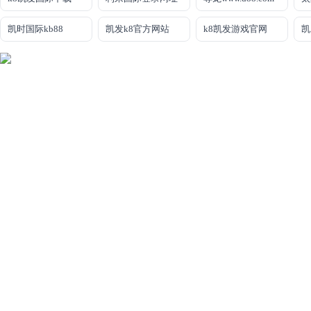
凯时国际kb88
凯发k8官方网站
k8凯发游戏官网
凯