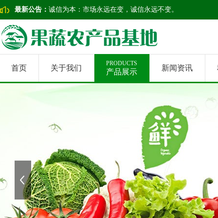
最新公告：
诚信为本：市场永远在变，诚信永远不变。
PRODUCTS
首页
关于我们
新闻资讯
产品展示
上一张